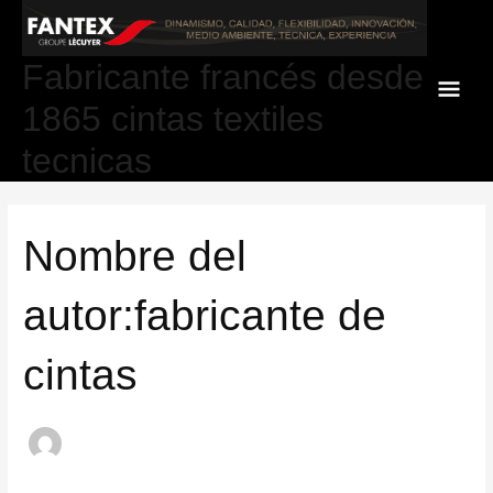
Ir
al
contenido
Fabricante francés desde
MEN
1865 cintas textiles
PRIN
tecnicas
Nombre del
autor:fabricante de
cintas